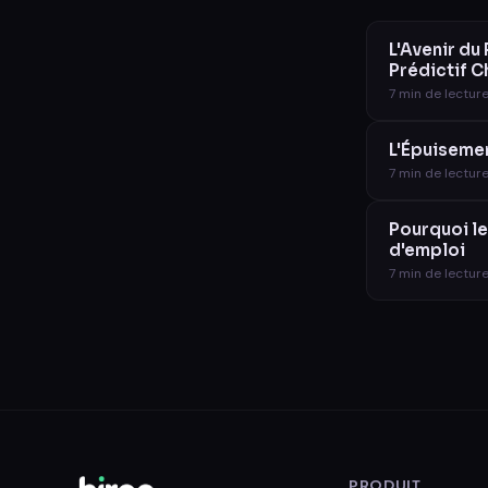
L'Avenir du
Prédictif C
7
min de lectur
L'Épuisemen
7
min de lectur
Pourquoi le
d'emploi
7
min de lectur
PRODUIT