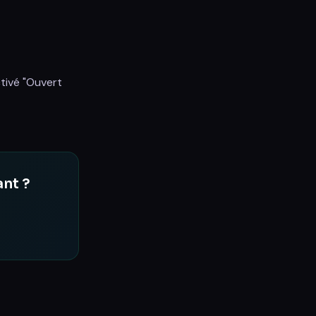
ctivé "Ouvert
ant ?