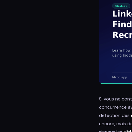
Si vous ne con
concurrence ave
détection des
encore, mais do
signaux les
Hi