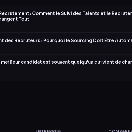
 Recrutement : Comment le Suivi des Talents et le Recrut
hangent Tout
e
t des Recruteurs : Pourquoi le Sourcing Doit Être Autom
e
 meilleur candidat est souvent quelqu'un qui vient de cha
e
ENTREPRISE
COMPARE