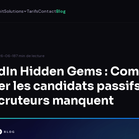
it
Solutions
Tarifs
Contact
Blog
26-06-18
7
min de lecture
dIn Hidden Gems : Co
er les candidats passif
ecruteurs manquent