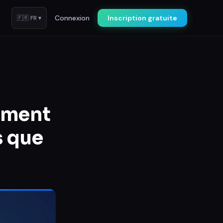
Connexion
Inscription gratuite
🇫🇷
FR
▾
mment
s que