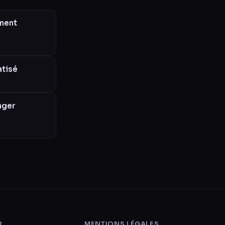
ement
atisé
nger
R
MENTIONS LÉGALES