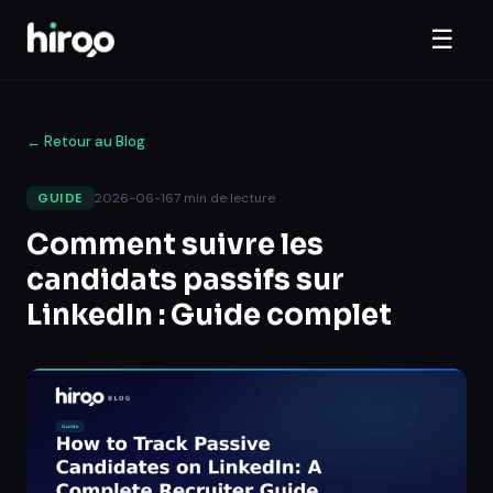
☰
←
Retour au Blog
2026-06-16
7
min de lecture
GUIDE
Comment suivre les
candidats passifs sur
LinkedIn : Guide complet