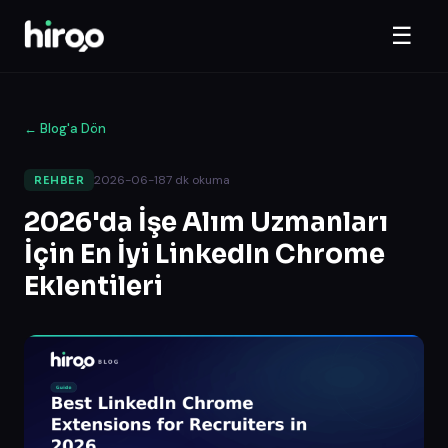
☰
←
Blog'a Dön
2026-06-18
7
dk okuma
REHBER
2026'da İşe Alım Uzmanları
İçin En İyi LinkedIn Chrome
Eklentileri