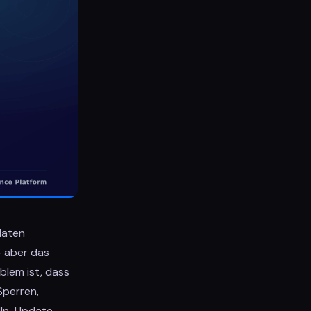
daten
— aber das
blem ist, dass
Sperren,
dIn-Update.