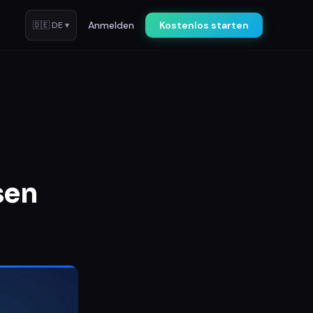
Anmelden
Kostenlos starten
🇩🇪
DE
▾
sen