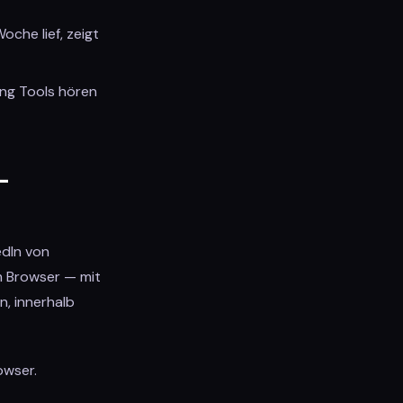
oche lief, zeigt
ing Tools hören
-
edIn von
em Browser — mit
n, innerhalb
owser.