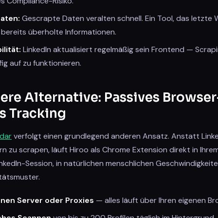
es Compliance-Risiko.
Daten:
Gescrapte Daten veralten schnell. Ein Tool, das letzte W
 bereits überholte Informationen.
lität:
LinkedIn aktualisiert regelmäßig sein Frontend — Scrap
g auf zu funktionieren.
ere Alternative: Passives Browser
s Tracking
adar
verfolgt einen grundlegend anderen Ansatz. Anstatt Link
n zu scrapen, läuft Hiroo als Chrome Extension direkt in Ihr
inkedIn-Session, in natürlichen menschlichen Geschwindigkeite
tätsmuster.
rnen Server oder Proxies
— alles läuft über Ihren eigenen Br
ches Scannen
von bis zu 200 Profilen täglich im Hintergrund.