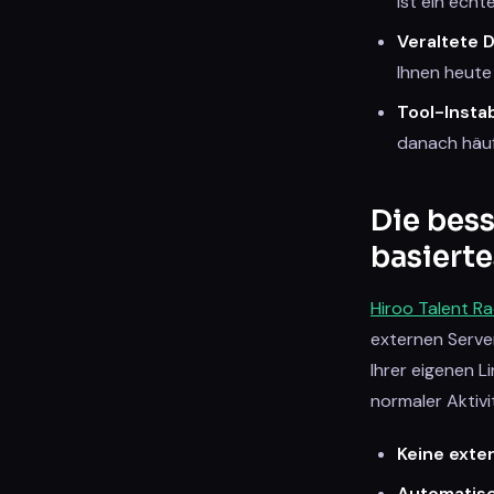
ist ein echt
Veraltete 
Ihnen heute
Tool-Instabi
danach häufi
Die bess
basierte
Hiroo Talent R
externen Server
Ihrer eigenen L
normaler Aktivi
Keine exte
Automatis