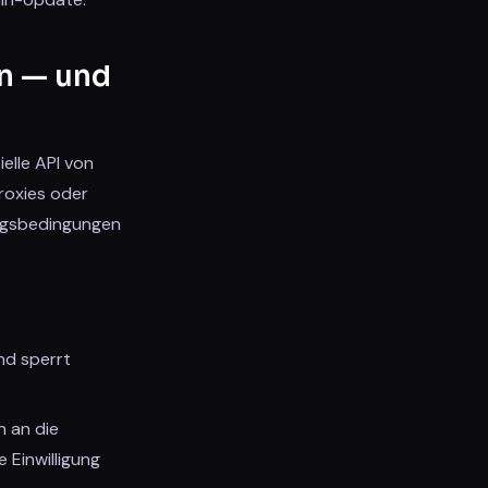
en — und
elle API von
roxies oder
ungsbedingungen
nd sperrt
 an die
Einwilligung