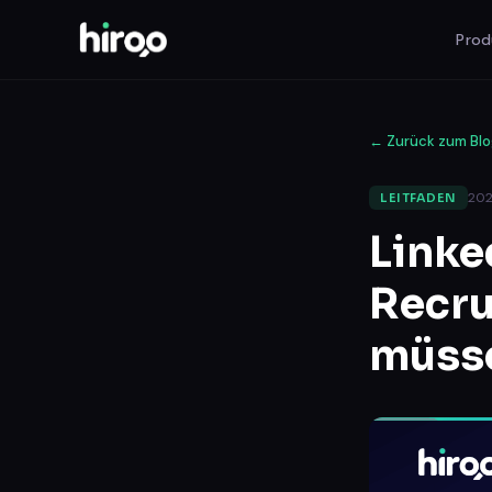
Prod
←
Zurück zum Bl
202
LEITFADEN
Linke
Recru
müss