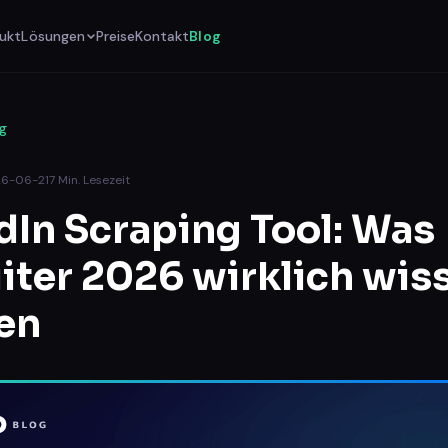
ukt
Lösungen
Preise
Kontakt
Blog
og
6-06-21
7
Min. Lesezeit
dIn Scraping Tool: Was
iter 2026 wirklich wis
en