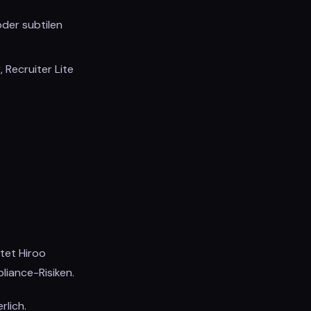
der subtilen
 Recruiter Lite
tet Hiroo
liance-Risiken.
rlich.