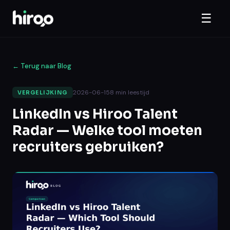
☰
←
Terug naar Blog
2026-06-15
8
min leestijd
VERGELIJKING
LinkedIn vs Hiroo Talent
Radar — Welke tool moeten
recruiters gebruiken?