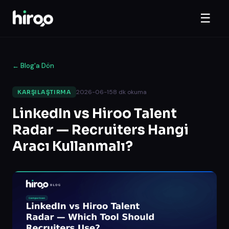
☰
←
Blog'a Dön
2026-06-15
8
dk okuma
KARŞILAŞTIRMA
LinkedIn vs Hiroo Talent
Radar — Recruiters Hangi
Aracı Kullanmalı?