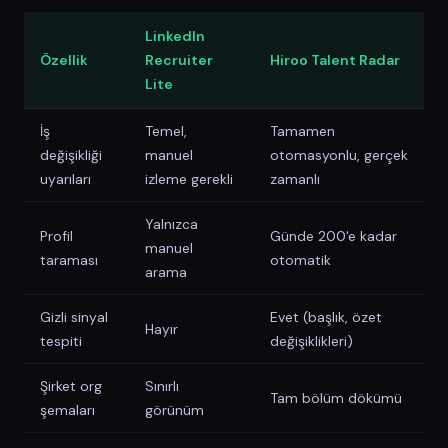
LinkedIn
Özellik
Recruiter
Hiroo Talent Radar
Lite
İş
Temel,
Tamamen
değişikliği
manuel
otomasyonlu, gerçek
uyarıları
izleme gerekli
zamanlı
Yalnızca
Profil
Günde 200'e kadar
manuel
taraması
otomatik
arama
Gizli sinyal
Evet (başlık, özet
Hayır
tespiti
değişiklikleri)
Şirket org
Sınırlı
Tam bölüm dökümü
şemaları
görünüm