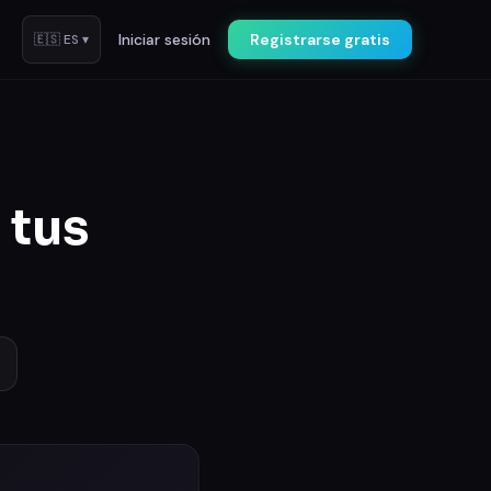
Iniciar sesión
Registrarse gratis
🇪🇸
ES
▾
 tus