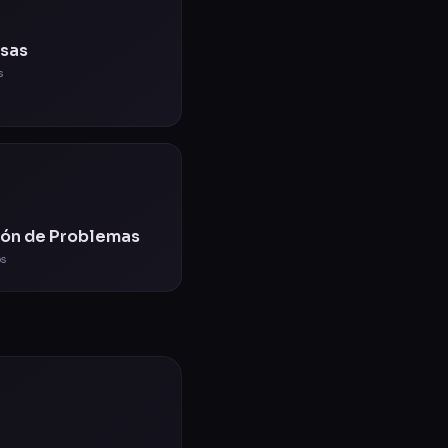
sas
s
ión de Problemas
os