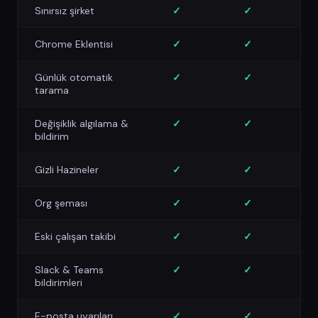
Sınırsız şirket
✓
✓
Chrome Eklentisi
✓
✓
Günlük otomatik
✓
✓
tarama
Değişiklik algılama &
✓
✓
bildirim
Gizli Hazineler
✓
✓
Org şeması
✓
✓
Eski çalışan takibi
✓
✓
Slack & Teams
✓
✓
bildirimleri
E-posta uyarıları
✓
✓