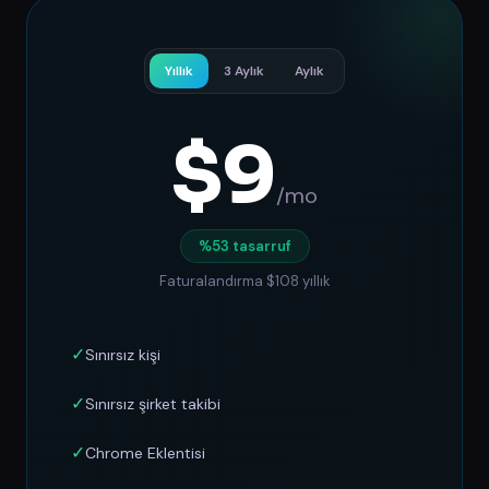
Yıllık
3 Aylık
Aylık
$
9
/mo
%53 tasarruf
Faturalandırma
$
108
yıllık
✓
Sınırsız kişi
✓
Sınırsız şirket takibi
✓
Chrome Eklentisi